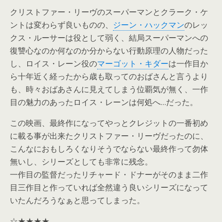
クリストファー・リーヴのスーパーマンとクラーク・ケ
ントは変わらず良いものの、
ジーン・ハックマン
のレッ
クス・ルーサーは役として弱く、結局スーパーマンへの
復讐心なのか何なのか分からない行動原理の人物だった
し、ロイス・レーン役の
マーゴット・キダー
は一作目か
ら十年近く経ったから歳も取ってのおばさんと言うより
も、時々おばあさんに見えてしまう位覇気が無く、一作
目の魅力のあったロイス・レーンは何処へ…だった。
この映画、最終作になってやっとクレジットの一番初め
に載る事が出来たクリストファー・リーヴだったのに、
こんなにおもしろくなりそうでならない最終作って勿体
無いし、シリーズとしても非常に残念。
一作目の監督だったリチャード・ドナーがそのまま二作
目三作目と作っていれば全然違う良いシリーズになって
いたんだろうなぁと思ってしまった。
☆★★★★