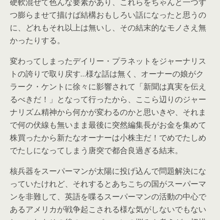
硬軟混ぜて色んな要素があり、これらをちゃんと一つず
つ膨らませて描けば結構おもしろい話になったと思うの
に、どれもそれ以上は無いし、その結末的なモノさえ無
かったりする。
変わってしまったデイリー・プラネットをジャーナリス
トの誇りで取り戻す…様な話は無く、オーナーの娘がク
ラーク・ケントに徐々に影響されて「新聞は真実を伝え
るべきだ！」となって行ったから、ここら辺りのジャー
ナリズム精神から何かが変わるのかと思いきや、それま
で何の伏線も無いまま最後に突然編集長がお金を集めて
株買ったから新たなオーナーは小株主だ！でめでたしめ
でたしになってしまう唐突で都合良過ぎる結末。
核兵器をスーパーマンが太陽に投げ込んで問題解決にな
っていたけれど、それするとあちこちの国がスーパーマ
ンを非難して、英語を喋るスーパーマンの活動の中心で
あるアメリカが戦争起こされる様な気がしないでもない