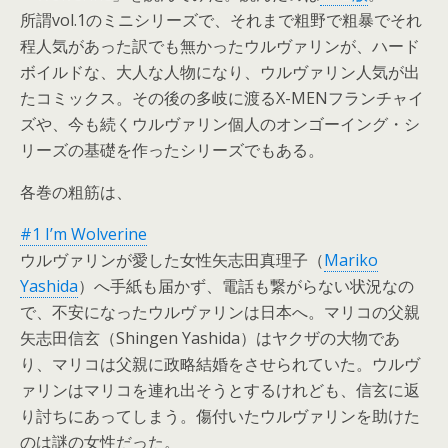
所謂vol.1のミニシリーズで、それまで粗野で粗暴でそれ
程人気があった訳でも無かったウルヴァリンが、ハード
ボイルドな、大人な人物になり、ウルヴァリン人気が出
たコミックス。その後の多岐に渡るX-MENフランチャイ
ズや、今も続くウルヴァリン個人のオンゴーイング・シ
リーズの基礎を作ったシリーズでもある。
各巻の粗筋は、
#1 I’m Wolverine
ウルヴァリンが愛した女性矢志田真理子（
Mariko
Yashida
）へ手紙も届かず、電話も繋がらない状況なの
で、不安になったウルヴァリンは日本へ。マリコの父親
矢志田信玄（Shingen Yashida）はヤクザの大物であ
り、マリコは父親に政略結婚をさせられていた。ウルヴ
ァリンはマリコを連れ出そうとするけれども、信玄に返
り討ちにあってしまう。傷付いたウルヴァリンを助けた
のは謎の女性だった。