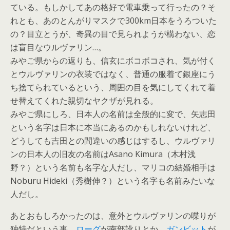
ている。もしかしてあの格好で電車乗って行ったの？そ
れとも、あのとんがりマスクで300km日本をうろついた
の？目立とうが、奇異の目で見られようが構わない、恋
は盲目なウルヴァリン…。
みやご県からの返りも、信玄にボコボコされ、気が付く
とウルヴァリンの衣装ではなく、普通の服着て銀座にう
ち捨てられているという、周囲の目を気にしてくれて着
せ替えてくれた親切なヤクザが見れる。
みやご県にしろ、日本人の名前は全般的に変で、矢志田
という名字は日本に本当にあるのかもしれないけれど、
どうしても吉田との間違いの感じはするし、ウルヴァリ
ンの日本人の旧友の名前はAsano Kimura（木村浅
野？）という名前も名字な人だし、マリコの結婚相手は
Noburu Hideki（秀樹伸？）という名字も名前みたいな
人だし。
あとおもしろかったのは、意外とウルヴァリンの喋りが
独特だという事。
ローグ
が南部訛りとか、
ガンビット
が