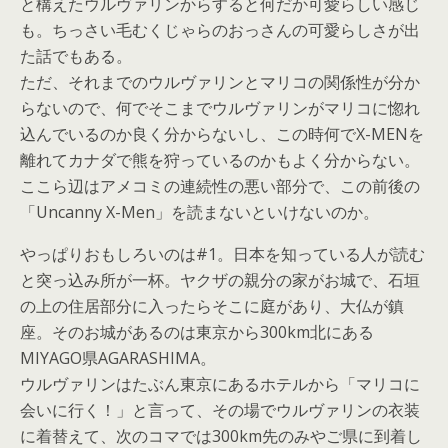
と構えたウルヴァリンからすると何だか可愛らしい感じ
も。ちっさい毛むくじゃらのおっさんの可愛らしさが出
た話でもある。
ただ、それまでのウルヴァリンとマリコの関係性が分か
らないので、何でそこまでウルヴァリンがマリコに惚れ
込んでいるのか良く分からないし、この時何でX-MENを
離れてカナダで熊を狩っているのかもよく分からない。
ここら辺はアメコミの連続性の悪い部分で、この前後の
「Uncanny X-Men」を読まないといけないのか。
やっぱりおもしろいのは#1。日本を知っている人が読む
と突っ込み所が一杯。ヤクザの親分の家がお城で、石垣
の上の住居部分に入ったらそこに庭があり、大仏が鎮
座。そのお城があるのは東京から300km北にある
MIYAGO県AGARASHIMA。
ウルヴァリンはたぶん東京にあるホテルから「マリコに
会いに行く！」と言って、その場でウルヴァリンの衣装
に着替えて、次のコマでは300km先のみやご県に到着し