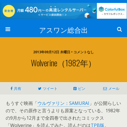
アスワン総合出
2013年09月12日 木曜日 • コメントなし
Wolverine（1982年）
共有
ツイート
ピン
メール
もうすぐ映画「
ウルヴァリン：SAMURAI
」が公開らしい
ので、その原作と言うよりも原案となっている、1982年
の9月から12月まで全四巻で出されたコミックス
「Wolverine」を読んでみた。読んだのは
TPB版
。