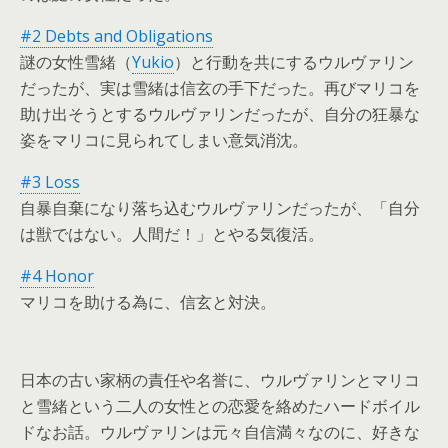
#2 Debts and Obligations
謎の女性雪緒（
Yukio
）と行動を共にするウルヴァリン
だったが、実は雪緒は信玄の手下だった。再びマリコを
助け出そうとするウルヴァリンだったが、自分の狂暴な
姿をマリコに見られてしまい意気消沈。
#3 Loss
自暴自棄になり落ち込むウルヴァリンだったが、「自分
は獣ではない。人間だ！」とやる気復活。
#4 Honor
マリコを助ける為に、信玄と対決。
日本の古い家柄の責任や名誉に、ウルヴァリンとマリコ
と雪緒という二人の女性との恋愛を絡めたハードボイル
ドなお話。ウルヴァリンは元々自信満々なのに、好きな