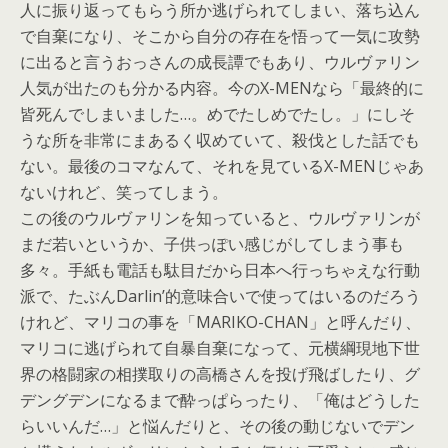
人に振り返ってもらう所か逃げられてしまい、落ち込ん
で自棄になり、そこから自分の存在を悟って一気に攻勢
に出ると言うおっさんの成長譚でもあり、ウルヴァリン
人気が出たのも分かる内容。今のX-MENなら「最終的に
皆死んでしまいました…。めでたしめでたし。」にしそ
うな所を非常にまあるく収めていて、殺伐とした話でも
ない。最後のコマなんて、それを見ているX-MENじゃあ
ないけれど、笑ってしまう。
この後のウルヴァリンを知っていると、ウルヴァリンが
まだ若いというか、子供っぽい感じがしてしまう事も
多々。手紙も電話も駄目だから日本へ行っちゃえな行動
派で、たぶんDarlin’的意味合いで使ってはいるのだろう
けれど、マリコの事を「MARIKO-CHAN」と呼んだり、
マリコに逃げられて自暴自棄になって、元横綱現地下世
界の格闘家の相撲取りの高橋さんを投げ飛ばしたり、グ
デングデンになるまで酔っぱらったり、「俺はどうした
らいいんだ…」と悩んだりと、その後の動じないでデン