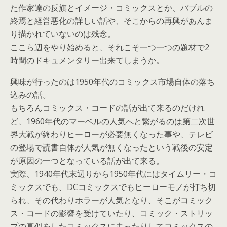
た作家達の反旗とイメージ・コミックスとか、バブルの
終焉と経営悪化の詳しい話や、そこからの再興があんま
り描かれていないのは残念。
ここら辺をやり始めると、それこそ一つ一つの題材で2
時間のドキュメンタリー出来てしまうか。
興味が行ったのは1950年代のコミックス市場自体の落ち
込みの話。
もちろんコミックス・コードの話が出て来るのだけれ
ど、1960年代のマーベルの人気へと繋がるのは第二次世
界大戦が終わりヒーローが必要無くなった事や、テレビ
の登場で読書自体が人気が無くなったという戦後の安定
が原因の一つとなっている話が出て来る。
実際、1940年代末辺りから1950年代にはタイムリー・コ
ミックスでも、DCコミックスでもヒーローモノが打ち切
られ、その代わりホラーが人気となり、そこがコミック
ス・コードの影響を受けていたり、コミック・ストリッ
プの真似をしたコミックスに走ったりしてコミックスの