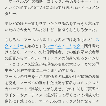
「マーベル75年の軌跡 コミックからカルチャーへ！」
という題名で2015年7月にDlifeで放送されたドキュメン
タリー。
テレビの録画一覧を見ていたら見るのをてっきり忘れて
いたので今更見てみたけれど、物凄くおもしろかった。
もちろん「マーベル万歳！」な内容ではあるけれど、
ス
タン・リー
を始めとする
マーベル・コミックス
関係者だ
けでなく、マーベルの映像関係者、その他作家や役者等
の証言からマーベル・コミックスの前身であるタイムリ
ー・コミックス設立から現在の映画の大ヒットまでの歴
史を40分程で非常に上手くまとめている。
マーベルの歴史を当時の関係者の写真や社会状勢の映像
を交え、マーベルの置かれた状況を有名なコミックスの
カバーアートで比喩しながら見せ、それに関して実際の
ライターやアーティスト達が語って行くという構成で映
像的にも魅せるし、マーベルのコミックス好きなら一々