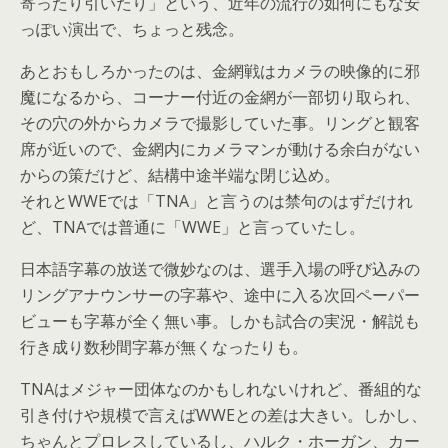
寄ったり引いたり」という、近年の流行の如何にもな安
っぽい演出で、ちょっと残念。
あとおもしろかったのは、金網戦はカメラの映像的に邪
魔になるから、コーナー付近の金網が一部切り取られ、
その穴の外からカメラで撮影していた事。リングと観客
席が近いので、金網内にカメラマンが動ける余白がない
からの策だけど、結構中途半端な閉じ込め。
それとWWEでは「TNA」と言うのは禁句のはずだけれ
ど、TNAでは普通に「WWE」と言っていたし。
日本語字幕の放送で微妙なのは、選手入場の呼び込みの
リングアナウンサーの字幕や、途中に入る次回ペーパー
ビューも字幕が全く無い事。しかも試合の実況・解説も
行き成り数秒間字幕が無くなったりも。
TNAはメジャー団体なのかもしれないけれど、番組的な
引き付けや規模で言えばWWEとの差は大きい。しかし、
ちゃんとプロレスしているし、ハルク・ホーガン、カー