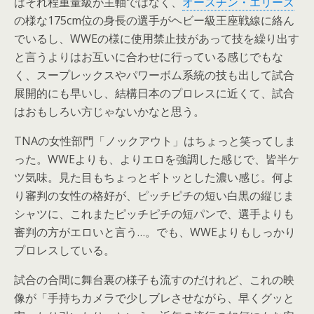
はそれ程重量級が主軸ではなく、
オースチン・エリーズ
の様な175cm位の身長の選手がヘビー級王座戦線に絡ん
でいるし、WWEの様に使用禁止技があって技を繰り出す
と言うよりはお互いに合わせに行っている感じでもな
く、スープレックスやパワーボム系統の技も出して試合
展開的にも早いし、結構日本のプロレスに近くて、試合
はおもしろい方じゃないかなと思う。
TNAの女性部門「ノックアウト」はちょっと笑ってしま
った。WWEよりも、よりエロを強調した感じで、皆半ケ
ツ気味。見た目もちょっとギトッとした濃い感じ。何よ
り審判の女性の格好が、ピッチピチの短い白黒の縦じま
シャツに、これまたピッチピチの短パンで、選手よりも
審判の方がエロいと言う…。でも、WWEよりもしっかり
プロレスしている。
試合の合間に舞台裏の様子も流すのだけれど、これの映
像が「手持ちカメラで少しブレさせながら、早くグッと