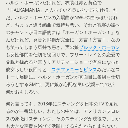
ハルク・ホーガンだけれど、衣装は赤と黄色で
「HALKAMANIA」と入っている良いとこ取り仕様。た
だ、ハルク・ホーガンの入場曲がNWOの曲っぽいけれ
ど、ちょっと違う編曲で気持ち悪い。それと観客の彼へ
のチャントが日本語的には「ホーガン！ホーガン！」な
んだけれど、発音と抑揚が完全に「方言！方言！」なの
も笑ってしまう気持ち悪さ。実の娘
ブルック・ホーガン
も女性部門を仕切る役回りで、ブリー・レイとの恋愛で
父親と揉めると言うリアリティーショーで有名になった
彼女らしい役回りと、
ステファニー
と
ビンス
みたいなス
トーリ展開に。ハルク・ホーガンが真面目に番組を仕切
ろうとするGMで、更に娘が心配な良い父親ってのが、
何かおもしろい。
何と言っても、2013年にスティングを日本のTVで見れ
るのが一番嬉しい。わたしの中では、アメリカンプロレ
スの象徴はスティング。そのスティングが現役で、しか
も大きな声援を浴びて活躍してるんだからたまらない。