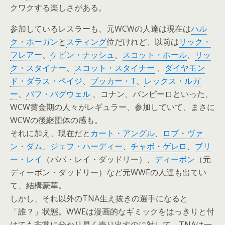
クワクする楽しさがある。
参加しているレスラーも、元WCWの人達は現在は
ハル
ク・ホーガン
と
スティング
位だけれど、以前は
リック・
フレアー
、
ケビン・ナッシュ
、
スコット・ホール
、
リッ
ク・スタイナー
、
スコット・スタイナー
、
ダイヤモン
ド・ダラス・ペイジ
、
ブッカー・T
、
レックス・ルガ
ー
、
バフ・バグウェル
、コナン、バンピーロといった、
WCW黄金期の人々がレギュラー、参加していて、まさに
WCWの後継団体の感も。
それに加え、現在だと
カート・アングル
、
ロブ・ヴァ
ン・ダム
、
ジェフ・ハーディー
、
チャボ・ゲレロ
、
ブリ
ー・レイ
（ババ・レイ・ダッドリー）、
ディーボン
（元
ディーボン・ダッドリー）など元WWEの人達も出てい
て、結構豪華。
しかし、それ以外のTNA生え抜きの選手になると
「誰？」状態。WWEは漫画的なギミックをはっきりと付
けても非常に分かり易く売り出すのに対して、TNAは一