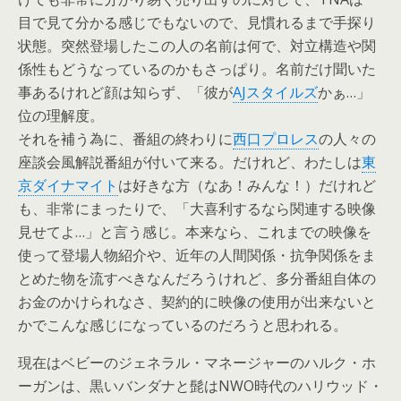
目で見て分かる感じでもないので、見慣れるまで手探り
状態。突然登場したこの人の名前は何で、対立構造や関
係性もどうなっているのかもさっぱり。名前だけ聞いた
事あるけれど顔は知らず、「彼が
AJスタイルズ
かぁ…」
位の理解度。
それを補う為に、番組の終わりに
西口プロレス
の人々の
座談会風解説番組が付いて来る。だけれど、わたしは
東
京ダイナマイト
は好きな方（なあ！みんな！）だけれど
も、非常にまったりで、「大喜利するなら関連する映像
見せてよ…」と言う感じ。本来なら、これまでの映像を
使って登場人物紹介や、近年の人間関係・抗争関係をま
とめた物を流すべきなんだろうけれど、多分番組自体の
お金のかけられなさ、契約的に映像の使用が出来ないと
かでこんな感じになっているのだろうと思われる。
現在はベビーのジェネラル・マネージャーのハルク・ホ
ーガンは、黒いバンダナと髭はNWO時代のハリウッド・