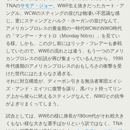
TNAの
サモア・ジョー
、WWF生え抜きだったカート・ア
ングル、WCWのスティングの並びは物凄い不思議な感
じ。更にスティングとハルク・ホーガンの並びなんて、
アメリカンプロレスの黄金期の一時代WCWのNWO時代
の「マンデー・ナイトロ（Monday Nitro）」を見てい
る様。しかも、この少し前にはリック・フレアーも参戦
していたので、WWEの流れとは違う、もう一つのアメリ
カンプロレスの伝説が再び集まっているんだから、1990
年代後期のアメリカンプロレスのおもしろさの衝撃を受
けた世代にはたまらなさ過ぎる。
それに対立構造が、ディーボン引きる無法者軍団エイシ
ズ・アンド・エイツに復讐を謀り、黒バット持ってリン
グ上から彼らに吠えるスティングなんて、NWOとの抗争
がよぎりまくってしまう。
試合としては、WWEの様に身長が180cm代がそれ程大き
くもない様な大きな選手ばかりという訳ではなく、TNA