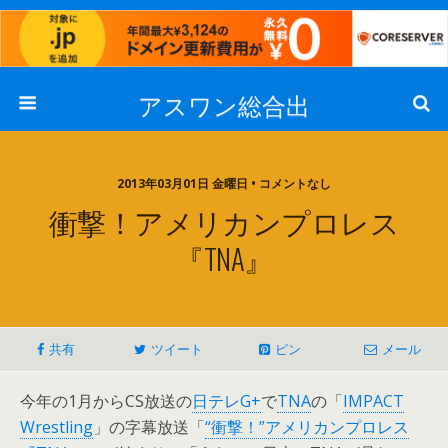
アスワン総合出
2013年03月01日 金曜日 • コメントなし
衝撃！アメリカンプロレス
『TNA』
共有
ツイート
ピン
メール
今年の1月からCS放送の
日テレG+
で
TNA
の「
IMPACT
Wrestling
」の字幕放送「
“衝撃！”アメリカンプロレス