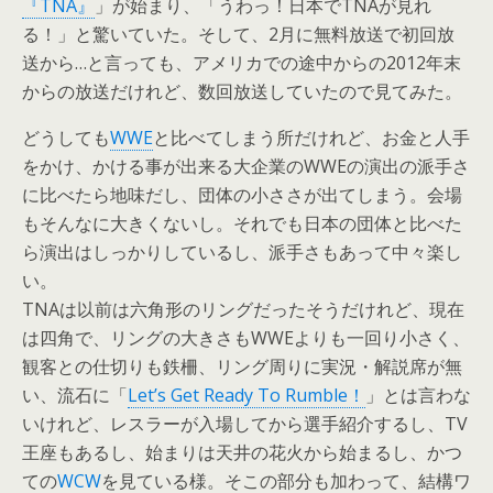
『TNA』
」が始まり、「うわっ！日本でTNAが見れ
る！」と驚いていた。そして、2月に無料放送で初回放
送から…と言っても、アメリカでの途中からの2012年末
からの放送だけれど、数回放送していたので見てみた。
どうしても
WWE
と比べてしまう所だけれど、お金と人手
をかけ、かける事が出来る大企業のWWEの演出の派手さ
に比べたら地味だし、団体の小ささが出てしまう。会場
もそんなに大きくないし。それでも日本の団体と比べた
ら演出はしっかりしているし、派手さもあって中々楽し
い。
TNAは以前は六角形のリングだったそうだけれど、現在
は四角で、リングの大きさもWWEよりも一回り小さく、
観客との仕切りも鉄柵、リング周りに実況・解説席が無
い、流石に「
Let’s Get Ready To Rumble！
」とは言わな
いけれど、レスラーが入場してから選手紹介するし、TV
王座もあるし、始まりは天井の花火から始まるし、かつ
ての
WCW
を見ている様。そこの部分も加わって、結構ワ