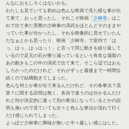
んなにおもしろくはないかも。
わたしも見ていても初めは色んな映画で見た様な拳が出
て来て、おっと思ったし、それこそ映画「
少林寺
」はこ
れで出て来た実際の少林拳の演武をほとんどそのままや
っていた事が分かったし、それを映像的に見せていたん
だなぁとかも思ったり、映画「少林寺」で室内で「は
っ、はっ、はっはっ！」と言って同じ動きを繰り返して
いるので足元の石が擦り減っているという有名な場面の
あの動きもこの中の演武で出て来て、そこら辺ではおも
しろかったのだけれど、それがずっと最後まで一時間位
続くので結構飽きてしまった。
色んな何とか拳が出て来るんだけれど、その各拳法？流
派？に関する説明は無く、各自で違うのは分かるんだけ
れど何が決定的に違って別の拳法になっているとかの説
明も無いので見ていても次々と色んな拳法が流れて行く
だけ感じられてしまった。
よっぽど少林拳に興味が無いと中々厳しい感じはした。