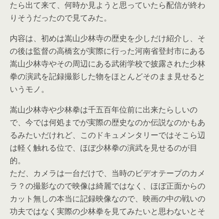
たら出て来て、何時か見ようと思っていたら配信が終わ
りそうだったので見てみた。
内容は、初めは嵩山少林寺の歴史を少しだけ紹介し、そ
の後は監督の高橋玄が実際に行った河南省登封市にある
嵩山少林寺やその周辺にある武術学校で披露された少林
拳の演武を記録撮影した物をほとんどそのまま見せると
いうモノ。
嵩山少林寺や少林拳は千五百年位前に出来たらしいの
で、今では何処までが実際の歴史なのか伝説なのかもあ
るみたいだけれど、このドキュメンタリーではそこら辺
は軽く触れる位で、ほぼ少林拳の演武を見せるのが目
的。
ただ、カメラは一台だけで、当時のビデオテープのカメ
ラ？の撮影なので映像は綺麗ではなく、ほぼ正面からの
カット無しの本当に記録映像なので、映画の中の戦いの
功夫ではなく実際の少林拳を見てみたいと思わないとそ