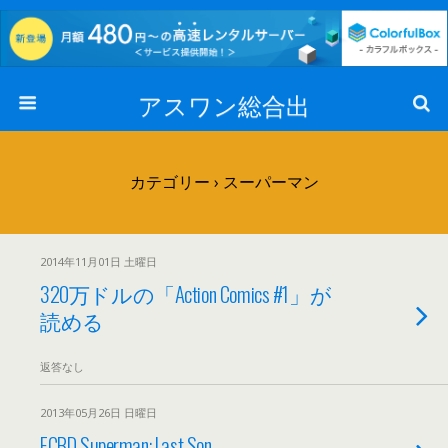
アスワン総合出
カテゴリー ›
スーパーマン
2014年11月01日 土曜日
320万ドルの「Action Comics #1」が
読める
返答なし
2013年05月26日 日曜日
FCBD Superman: Last Son