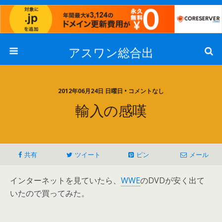
アスワン総合出
2012年06月24日 日曜日 • コメントなし
輸入の感嘆
共有
ツイート
ピン
メール
インターネットを見ていたら、
WWE
のDVDが安く出て
いたので買ってみた。