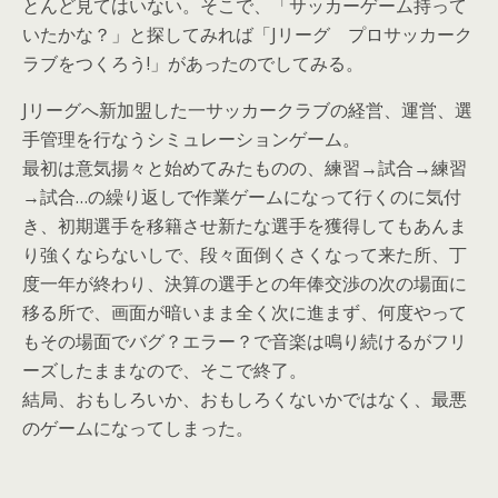
とんど見てはいない。そこで、「サッカーゲーム持って
いたかな？」と探してみれば「Jリーグ プロサッカーク
ラブをつくろう!」があったのでしてみる。
Jリーグへ新加盟した一サッカークラブの経営、運営、選
手管理を行なうシミュレーションゲーム。
最初は意気揚々と始めてみたものの、練習→試合→練習
→試合…の繰り返しで作業ゲームになって行くのに気付
き、初期選手を移籍させ新たな選手を獲得してもあんま
り強くならないしで、段々面倒くさくなって来た所、丁
度一年が終わり、決算の選手との年俸交渉の次の場面に
移る所で、画面が暗いまま全く次に進まず、何度やって
もその場面でバグ？エラー？で音楽は鳴り続けるがフリ
ーズしたままなので、そこで終了。
結局、おもしろいか、おもしろくないかではなく、最悪
のゲームになってしまった。