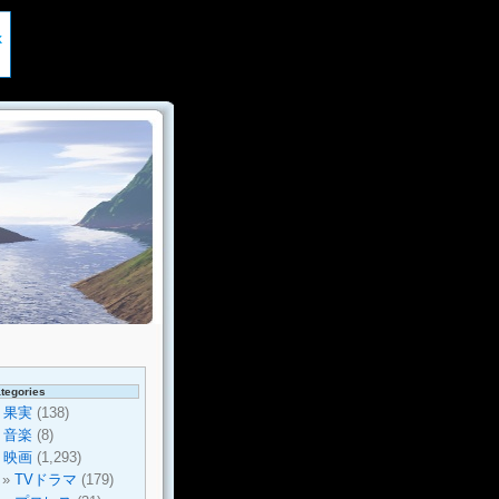
tegories
果実
(138)
音楽
(8)
映画
(1,293)
TVドラマ
(179)