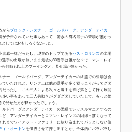
めから
ブロック・レスナー
、
ゴールドバーグ
、
アンダーテイカー
場が予告されていた事もあって、驚きの有名選手の登場が無かっ
れとしてはおもしろくなかった。
小者感一杯だったし、現在のトップである
セス・ロリンズ
の出場
の選手の出場が無いまま最後の30番手は誰かな？でロマン・レイ
から何時も以上のブーイングと、見せ場が無かった。
スナー、ゴールドバーグ、アンダーテイカーの終盤での登場は会
っていたけれど、リング上は他の選手が多く寝っころがってグダ
気だったし、この三人による次々と選手を投げ落として行く展開
も多い事もあって三人共動きがグダグダしていたしで、もっと整
態で見せた方が良かったでしょう。
ールドバーグとアンダーテイカーの因縁でレッスルマニアするの
れど、アンダーテイカーとロマン・レインズの因縁っぽくなって
それまでワイアット・ファミリーに放り込まれてパッとしない位
ディ・オートン
を優勝させて押し出すとか、全体的にバラバラし