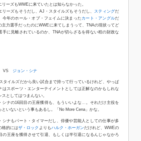
エリーズもWWEに来ていたとは知らなかった。
エリーズもそうだし、AJ・スタイルズもそうだし、
スティング
だ
、今年のホール・オブ・フェイムに決まった
カート・アングル
だ
での主力選手だったのにWWEに来てしまうって、TNAの現状ってど
選手に見離されているのか、TNAが切らざるを得ない程の財政な
VS
ジョン・シナ
Jスタイルズだから良い試合まで持って行っているけれど、やっぱ
ナはスポーツ・エンターテイメントとしては正解なのかもしれな
レスとしてはつまんない。
・シナの16回目の王座獲得も、もういいよな…。それだけ主役を
といないという事もあるし。「No More Cena」かな。
・シナもパート・タイマーだし、俳優や芸能人としての仕事が多
の格的には
ザ・ロック
よりも
ハルク・ホーガン
だけれど、WWEの
回目の王座を獲得させて引退、もしくは半引退になるんじゃなかろ