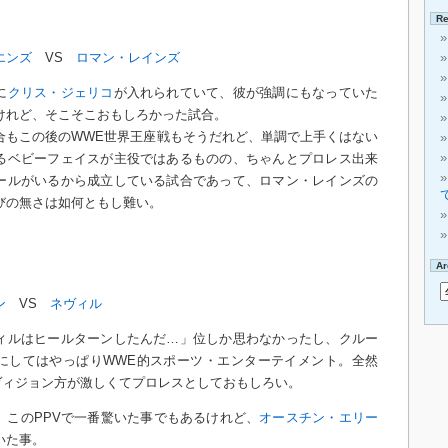
Re
エンズ
VS
ロマン・レインズ
に
クリス・ジェリコ
が入れられていて、彼が強調にもなっていた
けれど、そこそこおもしろかった試合。
合もこの後のWWE世界王座戦もそうだれど、単調で上手くはない
るベビーフェイスが主役ではあるものの、ちゃんとプロレス出来
ールがいるから成立している試合であって、ロマン・レインズの
びの無さは如何ともし難い。
Ar
ン
VS
ネヴィル
ィルはヒールターンしたんだ…」位しか思わなかったし、クルー
にしてはやっぱりWWE的スポーツ・エンターテイメント。全然
ヴィジョン方が激しくてプロレスとしておもしろい。
ば、このPPVで一番驚いた事でもあるけれど、
オースチン・エリー
いた事。