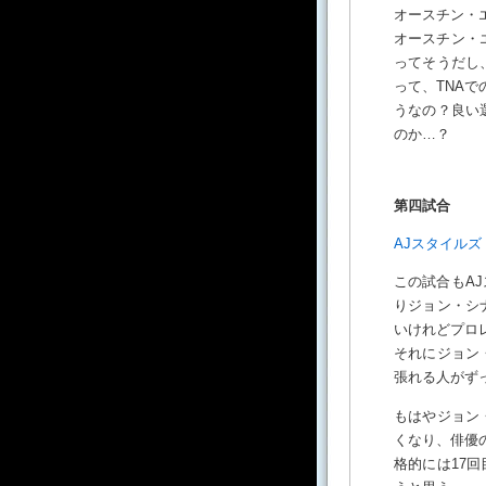
オースチン・
オースチン・
ってそうだし
って、TNA
うなの？良い
のか…？
第四試合
AJスタイルズ
この試合もA
りジョン・シ
いけれどプロ
それにジョン
張れる人がずっ
もはやジョン
くなり、俳優
格的には17