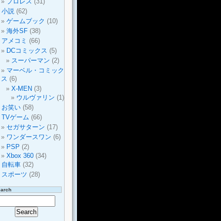
プロレス
(31)
小説
(62)
ゲームブック
(10)
海外SF
(38)
アメコミ
(66)
DCコミックス
(5)
スーパーマン
(2)
マーベル・コミック
ス
(6)
X-MEN
(3)
ウルヴァリン
(1)
お笑い
(58)
TVゲーム
(66)
セガサターン
(17)
ワンダースワン
(6)
PSP
(2)
Xbox 360
(34)
自転車
(32)
スポーツ
(28)
earch