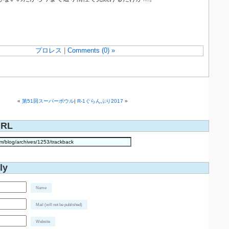
プロレス
|
Comments (0) »
«
第51回スーパーボウル
|
R-1ぐらんぷり2017
»
URL
ly
Name
Mail (will not be published)
Website