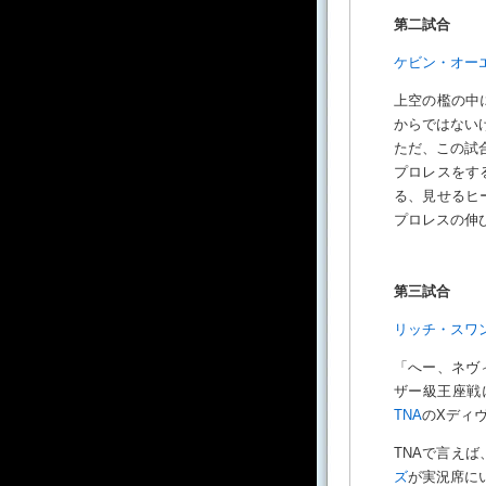
第二試合
ケビン・オー
上空の檻の中
からではない
ただ、この試
プロレスをす
る、見せるヒ
プロレスの伸
第三試合
リッチ・スワ
「へー、ネヴ
ザー級王座戦
TNA
のXディ
TNAで言え
ズ
が実況席に