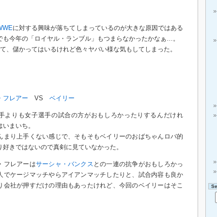
WWE
に対する興味が落ちてしまっているのが大きな原因ではある
でも今年の「ロイヤル・ランブル」もつまらなかったかなぁ…。
って、儲かってはいるけれど色々ヤバい様な気もしてしまった。
・フレアー
VS
ベイリー
手よりも女子選手の試合の方がおもしろかったりするんだけれ
はいまいち。
んまり上手くない感じで、そもそもベイリーのおばちゃんロバ的
り好きではないので真剣に見ていなかった。
・フレアーは
サーシャ・バンクス
との一連の抗争がおもしろかっ
人でケージマッチやらアイアンマッチしたりと、試合内容も良か
り会社が押すだけの理由もあったけれど、今回のベイリーはそこ
S
。