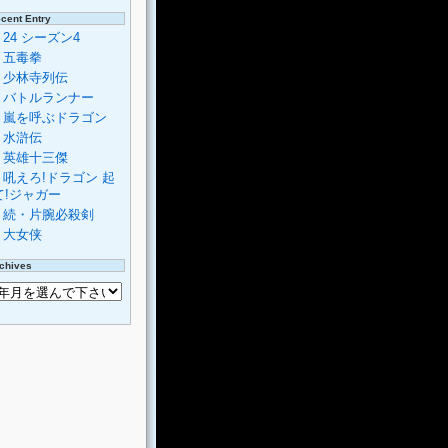
cent Entry
24 シーズン4
五毒拳
少林寺列伝
バトルランナー
嵐を呼ぶドラゴン
水滸伝
英雄十三傑
吼えろ!ドラゴン 起
て!ジャガー
続・片腕必殺剣
大女侠
chives