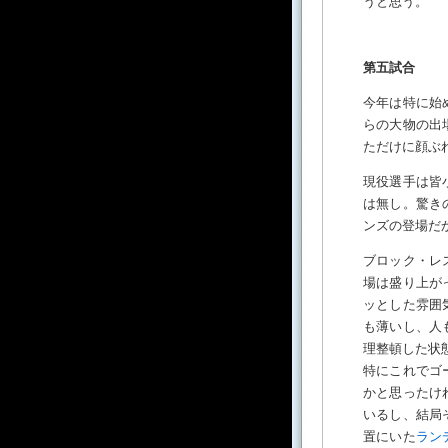
うと思う。
第五試合
今年は特に始
らの大物の出
ただけに顔ぶ
現役選手は皆
は無し。驚き
ンズの登場だ
ブロック・レ
場は盛り上が
ッとした雰囲
も薄いし、人
理整頓した状
特にこれでゴ
かと思ったけ
いるし、結局
置にいた
ラン