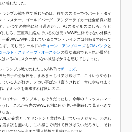
無い感じだった。
・ランブル戦を見て感じたのは、往年のスターで今パート・タイ
ク・レスナー、ゴールドバーグ、アンダーテイカーは全然良い動
て、かつての栄光に頼り過ぎだし、AJスタイルズにしろ、ケビ
ズにしろ、王座戦に絡んでいるのは元々WWE生粋ではない外様の
、一番WWEが押し出しているロマン・レインズは何時まで経って
らず、同じ元シールドの
ディーン・アンブローズ
も
CMパンク
と
コールド・スティーブ・オースチン
の様な路線でも人気が爆発仕
人はいるのにスターがいない状態ばかりを感じてしまった。
ル・ランブル戦でのわたしのMVPは
ザ・ミズ
。
来た選手の必殺技を、まあきっちり受け続けて、こういうやられ
している人が好き。デカい事ばかり言うけれど、常にやられまく
ぱいギミックを追求すれば良いのに。
「ロイヤル・ランブル」もそうだったし、今年の「レッスルマニ
ろうし、これから先のWWEも別に何か凄い事期待して見るべきで
うなぁ。
WWEが企業としてドンドンと業績を上げているんだから、わざわ
を崩す訳も無いし、この感じで続けて行けば良いだろうし、それ
じないのだから今まで通り惰性で見続けるだけか…。