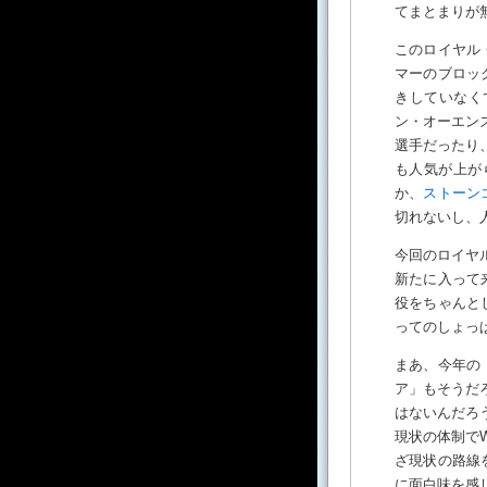
てまとまりが
このロイヤル
マーのブロッ
きしていなく
ン・オーエン
選手だったり
も人気が上が
か、
ストーン
切れないし、
今回のロイヤ
新たに入って
役をちゃんと
ってのしょっ
まあ、今年の
ア」もそうだ
はないんだろ
現状の体制で
ざ現状の路線
に面白味を感