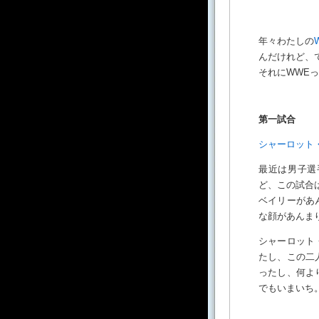
年々わたしの
んだけれど、
それにWWE
第一試合
シャーロット
最近は男子選
ど、この試合
ベイリーがあ
な顔があんま
シャーロット
たし、この二
ったし、何よ
でもいまいち